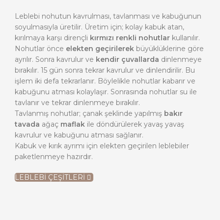
Leblebi nohutun kavrulması, tavlanması ve kabuğunun
soyulmasıyla üretilir. Üretim için; kolay kabuk atan,
kırılmaya karşı dirençli
kırmızı renkli nohutlar
kullanılır.
Nohutlar önce
elekten geçirilerek
büyüklüklerine göre
ayrılır. Sonra kavrulur ve
kendir çuvallarda
dinlenmeye
bırakılır. 15 gün sonra tekrar kavrulur ve dinlendirilir. Bu
işlem iki defa tekrarlanır. Böylelikle nohutlar kabarır ve
kabuğunu atması kolaylaşır. Sonrasında nohutlar su ile
tavlanır ve tekrar dinlenmeye bırakılır.
Tavlanmış nohutlar; çanak şeklinde yapılmış
bakır
tavada
ağaç
maflak
ile döndürülerek yavaş yavaş
kavrulur ve kabuğunu atması sağlanır.
Kabuk ve kırık ayrımı için elekten geçirilen leblebiler
paketlenmeye hazırdır.
LEBLEBİ ÇEŞİTLERİ