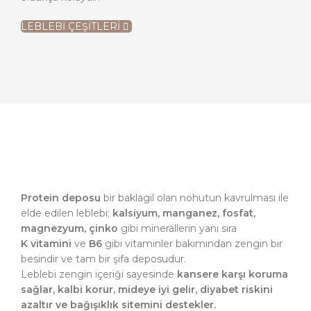
LEBLEBİ ÇEŞİTLERİ
Protein deposu
bir baklagil olan nohutun kavrulması ile
elde edilen leblebi;
kalsiyum, manganez, fosfat,
magnezyum, çinko
gibi minerallerin yanı sıra
K vitamini
ve
B6
gibi vitaminler bakımından zengin bir
besindir ve tam bir şifa deposudur.
Leblebi zengin içeriği sayesinde
kansere karşı koruma
sağlar, kalbi korur, mideye iyi gelir, diyabet riskini
azaltır ve bağışıklık sitemini destekler.