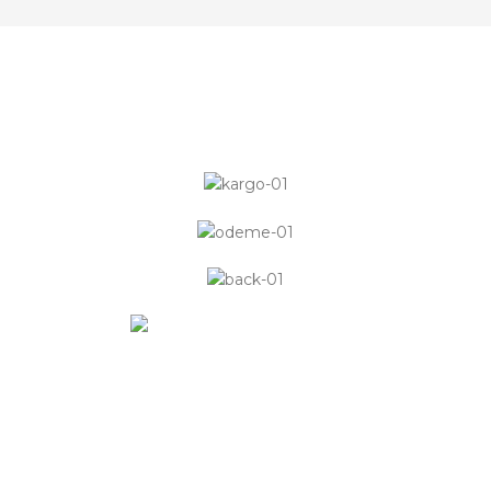
Bu internet sitesi AB ve Türkiye Cumhuriyeti’nin mali
katkısı ile hazırlanmıştır. Bu yayının içeriğinden sadece
Kızılhisar Yerel Eylem Grubu Derneği sorumludur.
Hiçbir şekilde Avrupa Birliği ve Türkiye Cumhuriyeti’nin
görüş veya tutumunu yansıttığı ileri sürülemez.