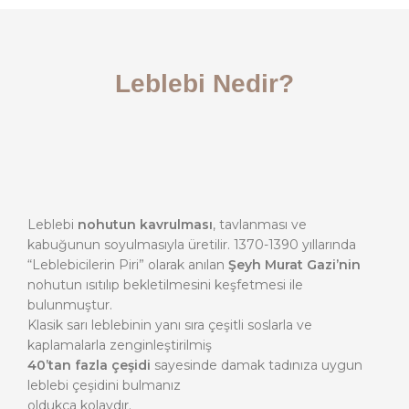
Leblebi Nedir?
Leblebi
nohutun kavrulması
, tavlanması ve
kabuğunun soyulmasıyla üretilir. 1370-1390 yıllarında
“Leblebicilerin Piri” olarak anılan
Şeyh Murat Gazi’nin
nohutun ısıtılıp bekletilmesini keşfetmesi ile
bulunmuştur.
Klasik sarı leblebinin yanı sıra çeşitli soslarla ve
kaplamalarla zenginleştirilmiş
40’tan fazla çeşidi
sayesinde damak tadınıza uygun
leblebi çeşidini bulmanız
oldukça kolaydır.