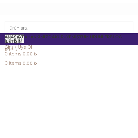
ANASAYFA
HAKKIMIZDA
KURUYEMIŞ
TÜM ÜRÜNLER
BLOG
Search
İLETIŞIM
Giriş / Üye Ol
Menu
0
items
0.00
₺
0
items
0.00
₺